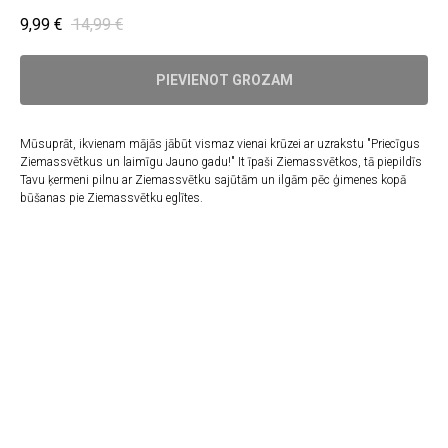
9,99
€
14,99
€
PIEVIENOT GROZAM
Mūsuprāt, ikvienam mājās jābūt vismaz vienai krūzei ar uzrakstu "Priecīgus
Ziemassvētkus un laimīgu Jauno gadu!" It īpaši Ziemassvētkos, tā piepildīs
Tavu ķermeni pilnu ar Ziemassvētku sajūtām un ilgām pēc ģimenes kopā
būšanas pie Ziemassvētku eglītes.