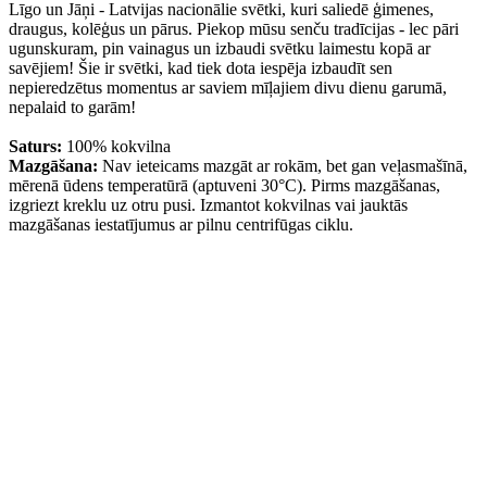
Līgo un Jāņi - Latvijas nacionālie svētki, kuri saliedē ģimenes,
draugus, kolēģus un pārus. Piekop mūsu senču tradīcijas - lec pāri
ugunskuram, pin vainagus un izbaudi svētku laimestu kopā ar
savējiem! Šie ir svētki, kad tiek dota iespēja izbaudīt sen
nepieredzētus momentus ar saviem mīļajiem divu dienu garumā,
nepalaid to garām!
Saturs:
100% kokvilna
Mazgāšana:
Nav ieteicams mazgāt ar rokām, bet gan veļasmašīnā,
mērenā ūdens temperatūrā (aptuveni 30°C). Pirms mazgāšanas,
izgriezt kreklu uz otru pusi. Izmantot kokvilnas vai jauktās
mazgāšanas iestatījumus ar pilnu centrifūgas ciklu.