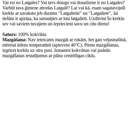
Vai esi no Latgales? Vai tavs draugs vai draudzene ir no Latgales?
Varbūt tava ģimene atrodas Latgalē? Lai vai kā, esam sagatavojuši
kreklu ar uzrakstu jeb dizainu "Latgalietis" un "Latgaliete", lai
tiešām ir apziņa, ka sarunājies ar īstu latgalieti. Uzdāvini šo kreklu
sev vai saviem tuvajiem un iepriecieni savu un citu dienu!
Saturs:
100% kokvilna
Mazgāšana:
Nav ieteicams mazgāt ar rokām, bet gan veļasmašīnā,
mērenā ūdens temperatūrā (aptuveni 40°C). Pirms mazgāšanas,
izgriezt kreklu uz otru pusi. Izmantot kokvilnas vai jauktās
mazgāšanas iestatījumus ar pilnu centrifūgas ciklu.