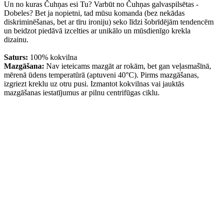
Un no kuras Čuhņas esi Tu? Varbūt no Čuhņas galvaspilsētas -
Dobeles? Bet ja nopietni, tad mūsu komanda (bez nekādas
diskriminēšanas, bet ar tīru ironiju) seko līdzi šobrīdējām tendencēm
un beidzot piedāvā izcelties ar unikālo un mūsdienīgo krekla
dizainu.
Saturs:
100% kokvilna
Mazgāšana:
Nav ieteicams mazgāt ar rokām, bet gan veļasmašīnā,
mērenā ūdens temperatūrā (aptuveni 40°C). Pirms mazgāšanas,
izgriezt kreklu uz otru pusi. Izmantot kokvilnas vai jauktās
mazgāšanas iestatījumus ar pilnu centrifūgas ciklu.