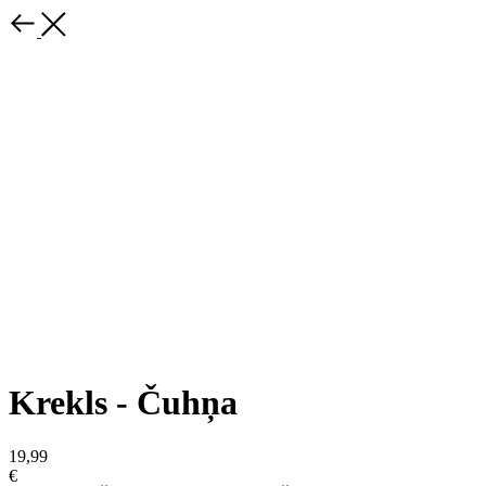
Krekls - Čuhņa
19,99
€