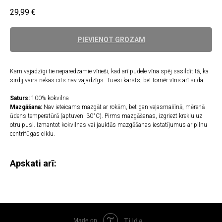
29,99
€
PIEVIENOT GROZAM
Kam vajadzīgi tie neparedzamie vīrieši, kad arī pudele vīna spēj sasildīt tā, ka
sirdij vairs nekas cits nav vajadzīgs. Tu esi karsts, bet tomēr vīns arī silda.
Saturs:
100% kokvilna
Mazgāšana:
Nav ieteicams mazgāt ar rokām, bet gan veļasmašīnā, mērenā
ūdens temperatūrā (aptuveni 30°C). Pirms mazgāšanas, izgriezt kreklu uz
otru pusi. Izmantot kokvilnas vai jauktās mazgāšanas iestatījumus ar pilnu
centrifūgas ciklu.
Apskati arī:
Tilda
Made on