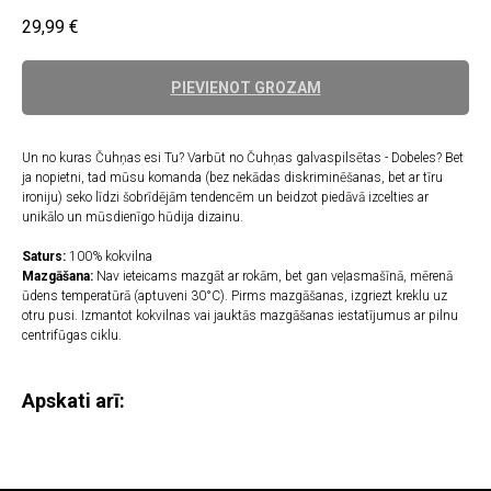
29,99
€
PIEVIENOT GROZAM
Un no kuras Čuhņas esi Tu? Varbūt no Čuhņas galvaspilsētas - Dobeles? Bet
ja nopietni, tad mūsu komanda (bez nekādas diskriminēšanas, bet ar tīru
ironiju) seko līdzi šobrīdējām tendencēm un beidzot piedāvā izcelties ar
unikālo un mūsdienīgo hūdija dizainu.
Saturs:
100% kokvilna
Mazgāšana:
Nav ieteicams mazgāt ar rokām, bet gan veļasmašīnā, mērenā
ūdens temperatūrā (aptuveni 30°C). Pirms mazgāšanas, izgriezt kreklu uz
otru pusi. Izmantot kokvilnas vai jauktās mazgāšanas iestatījumus ar pilnu
centrifūgas ciklu.
Apskati arī: