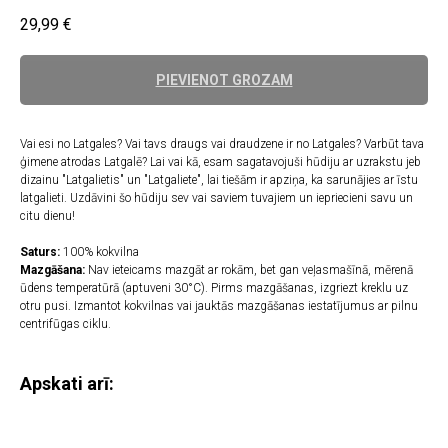
29,99
€
PIEVIENOT GROZAM
Vai esi no Latgales? Vai tavs draugs vai draudzene ir no Latgales? Varbūt tava
ģimene atrodas Latgalē? Lai vai kā, esam sagatavojuši hūdiju ar uzrakstu jeb
dizainu "Latgalietis" un "Latgaliete", lai tiešām ir apziņa, ka sarunājies ar īstu
latgalieti. Uzdāvini šo hūdiju sev vai saviem tuvajiem un iepriecieni savu un
citu dienu!
Saturs:
100% kokvilna
Mazgāšana:
Nav ieteicams mazgāt ar rokām, bet gan veļasmašīnā, mērenā
ūdens temperatūrā (aptuveni 30°C). Pirms mazgāšanas, izgriezt kreklu uz
otru pusi. Izmantot kokvilnas vai jauktās mazgāšanas iestatījumus ar pilnu
centrifūgas ciklu.
Apskati arī: