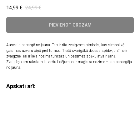
14,99
€
24,99
€
PIEVIENOT GROZAM
Auseklis pasargā no ļauna. Tas ir rīta zvaigznes simbols, kas simbolizē
gaismas uzvaru cīņā pret tumsu. Trešā svarīgākā debess spīdekļu zīme ir
zvaigzne. Tai ir liela nozīme tumsas un pazemes spēku atvairīšanā.
Zvaigžņotam rakstam latviešu ticējumos ir maģiska nozīme – tas pasargāja
no ļauna.
Apskati arī: